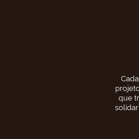
Cada
projet
que t
solidar