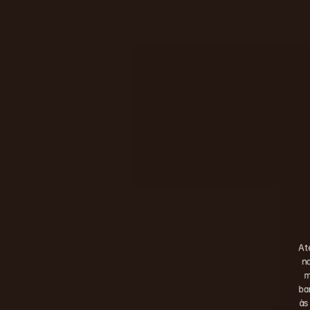
At
na
m
ba
às