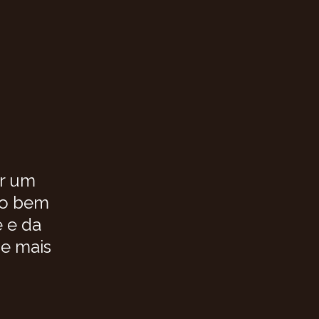
r um 
do bem 
 e da 
e mais 