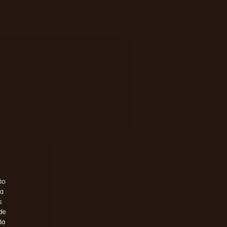
o 
a 
 
e 
a 