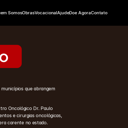
uem Somos
Obras
Vocacional
Ajude
Doe Agora
Contato
go
8 municípios que abrangem 
ro Oncológico Dr. Paulo 
entos e cirurgias oncológicas, 
 era carente no estado.