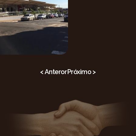
< Anteror
Próximo >