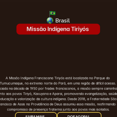
Brasil
Missão Indígena Tiriyós 
A Missão Indígena Franciscana Tiriyós está localizada no Parque do 
Tumucumaque, no extremo norte do Pará, em uma região de difícil acesso. 
iciada na década de 1950 por frades franciscanos, a missão sempre caminho
unto aos povos Tiriyó, Kaxuyana e Aparai, promovendo evangelização, saúde,
educação e valorização da cultura indígena. Desde 2018, a Fraternidade São 
ancisco de Assis na Providência de Deus assumiu essa missão, reafirmando 
compromisso de presença fraterna junto aos povos mais isolados.
SAIBA MAIS
DOE AGORA!